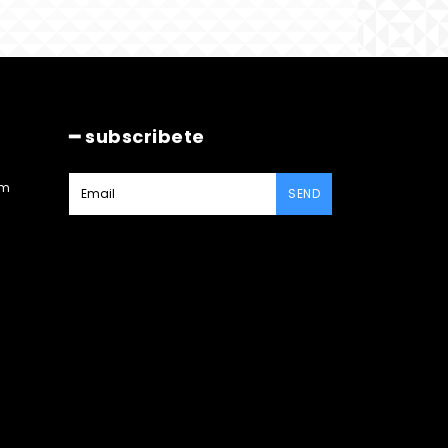
━ subscribete
am
SEND