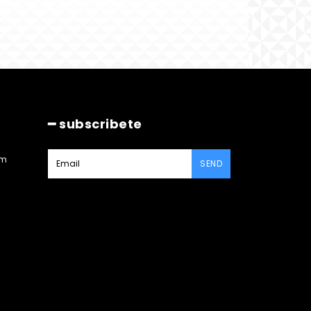
━ subscribete
am
SEND