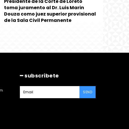
Presidente de la Corte de Loreto
toma juramento al Dr. Luis Marin
Douza como juez superior provisional
de la Sala Civil Permanente
━ subscribete
am
SEND