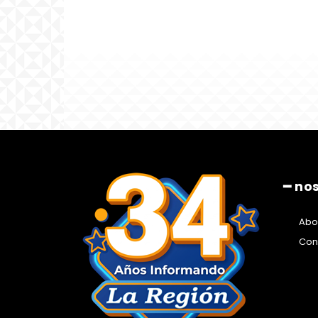
━ no
Abo
Con