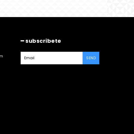
━ subscribete
am
SEND