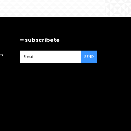
━ subscribete
am
SEND