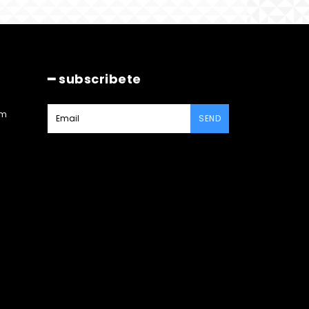
━ subscribete
am
SEND