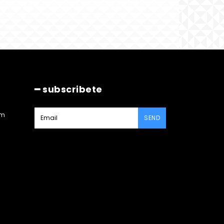
━ subscribete
am
SEND