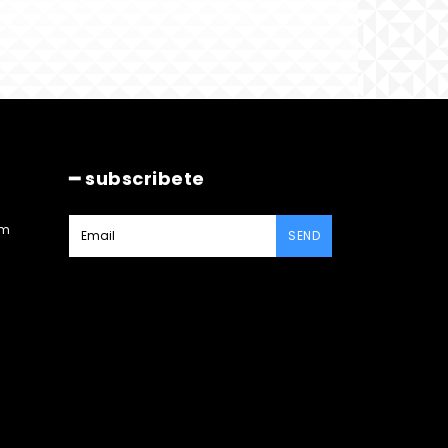
━ subscribete
am
SEND