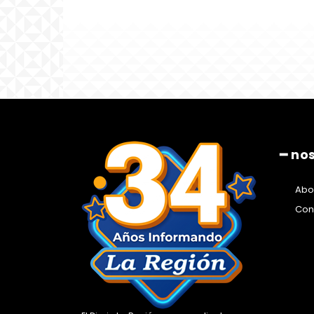
━ no
Abo
Con