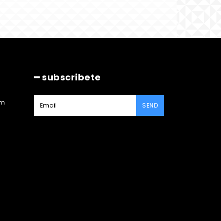
━ subscribete
am
SEND