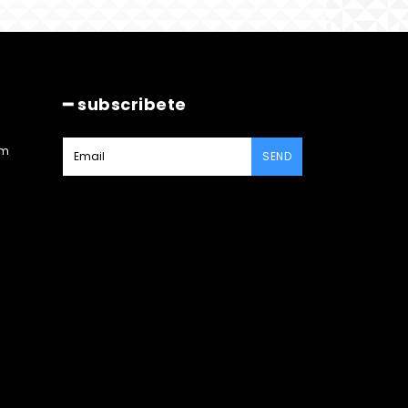
━ subscribete
am
SEND