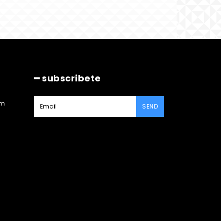
━ subscribete
am
SEND