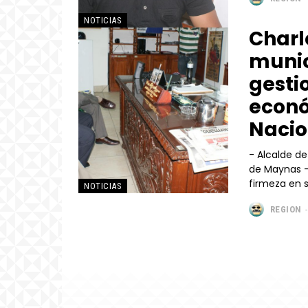
NOTICIAS
Charl
munic
gesti
econó
Nacio
- Alcalde de
de Maynas - Asimismo, aseguró que alcalde provincial demuestra
NOTICIAS
REGION
-