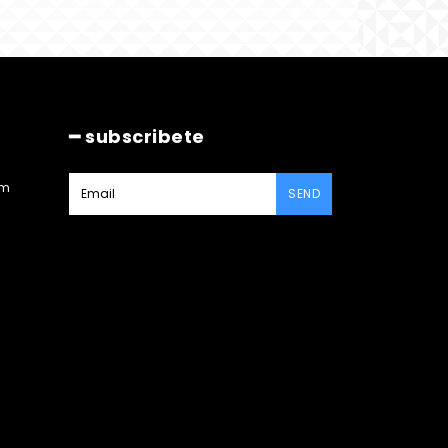
━ subscribete
am
SEND