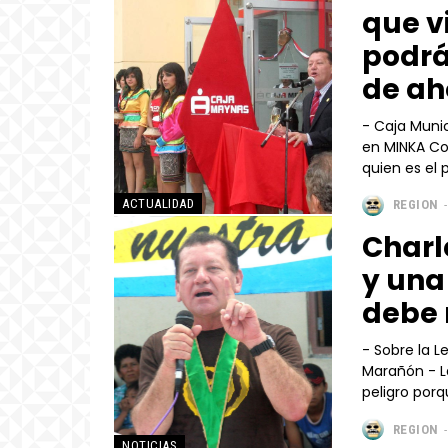
que v
podrá
de ah
- Caja Muni
en MINKA Con la presencia del alcalde Charles Zevallos Eyzaguirre,
quien es el p
ACTUALIDAD
REGION
-
Charl
y una
debe 
- Sobre la L
Marañón - La vida de centenares de pueblos ribereños está en
peligro porq
REGION
-
NOTICIAS