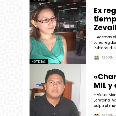
Ex re
tiemp
Zeval
- Además dijo q
La ex regido
Rubiños, di
REGION
-
NOTICIAS
«Char
MIL y
- Víctor Ma
Loretana: Aclaran la situación. Muchas personas le están echando la
culpa al mov
REGION
-