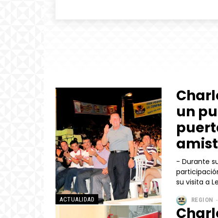
Charl
un pu
puert
amist
- Durante su vis
participació
su visita a 
ACTUALIDAD
REGION
-
Charl