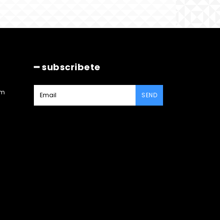
━ subscribete
am
SEND