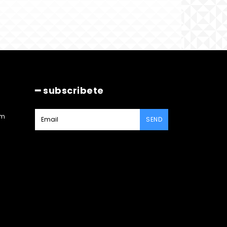
━ subscribete
am
SEND