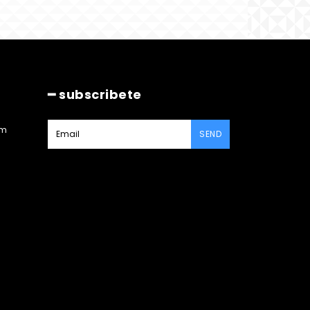
━ subscribete
am
SEND