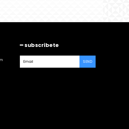
━ subscribete
am
SEND