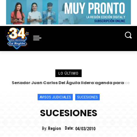
LO ÚLTIMO
Senador Juan Carlos Del Águila lidera agenda para
Centro de Escucha del Vicariato de Iquitos fortalece
atender las demandas urgentes de alcaldes
atención y prevención frente a casos de abuso
AVISOS JUDICIALES
SUCESIONES
SUCESIONES
Date:
By:
Region
04/03/2010