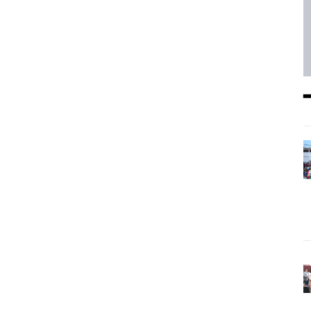
━ Planes