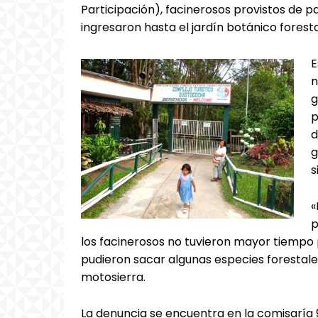
Participación), facinerosos provistos de 
ingresaron hasta el jardín botánico forest
E
n
g
p
d
g
s
«
p
los facinerosos no tuvieron mayor tiempo 
pudieron sacar algunas especies forestal
motosierra.
La denuncia se encuentra en la comisaría 