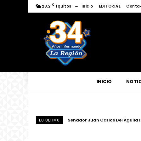
C
28.2
Iquitos
Inicio
EDITORIAL
Conta
INICIO
NOTIC
Senador Juan Carlos Del Águila li
Centro de Escucha del Vicariato 
LO ÚLTIMO