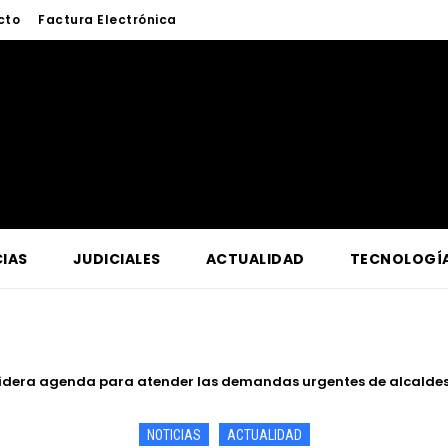
cto
Factura Electrónica
IAS
JUDICIALES
ACTUALIDAD
TECNOLOGÍ
dera agenda para atender las demandas urgentes de alcaldes
de Iquitos fortalece atención y prevención frente a casos de ab
NOTICIAS
ACTUALIDAD