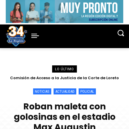
LO ÚLTIMO
Comisión de Acceso a la Justicia de la Corte de Loreto
“Si el Nanay muere, Iquitos no sólo perderá un río, perderá
fortalece capacidades sobre la Ley N° 30364 en IPRESS I-4
una parte esencial de su futuro”
Moronacocha
NOTICIAS
ACTUALIDAD
POLICIAL
Roban maleta con
golosinas en el estadio
Max Augustin