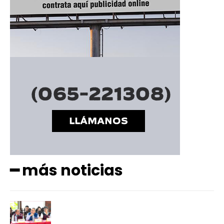
━ Planes
━ más noticias