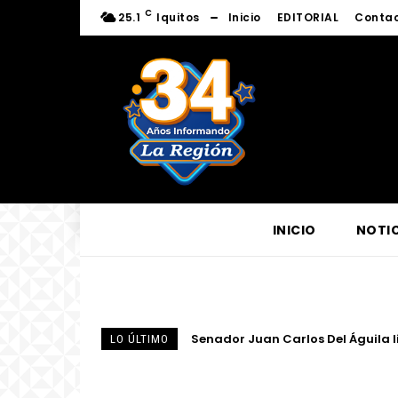
C
25.1
Iquitos
Inicio
EDITORIAL
Conta
INICIO
NOTIC
Senador Juan Carlos Del Águila l
Centro de Escucha del Vicariato
LO ÚLTIMO