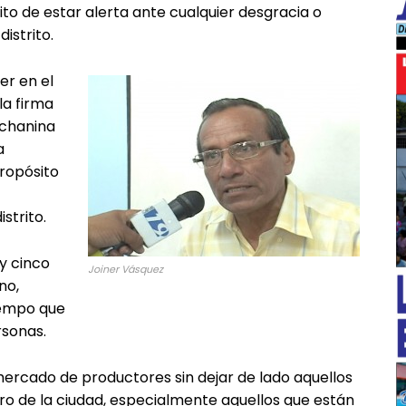
ito de estar alerta ante cualquier desgracia o
istrito.
er en el
la firma
nchanina
a
ropósito
strito.
y cinco
Joiner Vásquez
no,
iempo que
sonas.
mercado de productores sin dejar de lado aquellos
o de la ciudad, especialmente aquellos que están