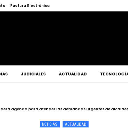
cto
Factura Electrónica
IAS
JUDICIALES
ACTUALIDAD
TECNOLOGÍ
idera agenda para atender las demandas urgentes de alcaldes
 de Iquitos fortalece atención y prevención frente a casos de a
NOTICIAS
ACTUALIDAD