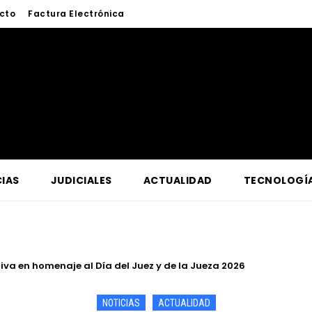
cto
Factura Electrónica
IAS
JUDICIALES
ACTUALIDAD
TECNOLOGÍ
a en homenaje al Día del Juez y de la Jueza 2026
a lucha contra la criminalidad en conferencia magistral organi
NOTICIAS
ACTUALIDAD