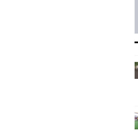
━ Planes