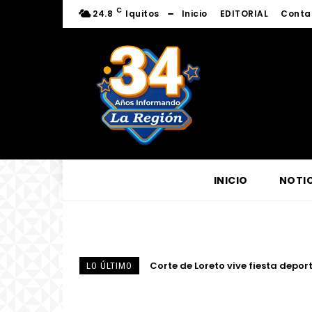
C
24.8
Iquitos
Inicio
EDITORIAL
Conta
INICIO
NOTIC
Corte de Loreto vive fiesta deportiv
Fortalecen conocimientos sobre l
LO ÚLTIMO