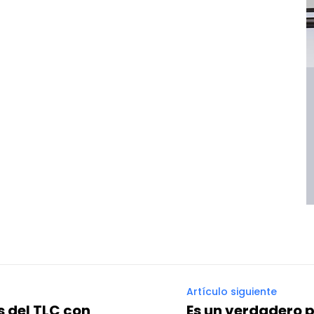
Artículo siguiente
s del TLC con
Es un verdadero p