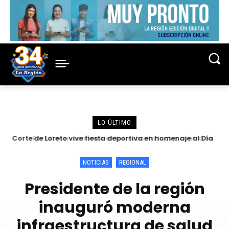
LO ÚLTIMO
Corte de Loreto vive fiesta deportiva en homenaje al Día
Fortalecen conocimientos sobre la lucha contra la
criminalidad en conferencia magistral organizada por la
del Juez y de la Jueza 2026
Corte de Loreto
NOTICIAS
REGIONAL
Presidente de la región
inauguró moderna
infraestructura de salud