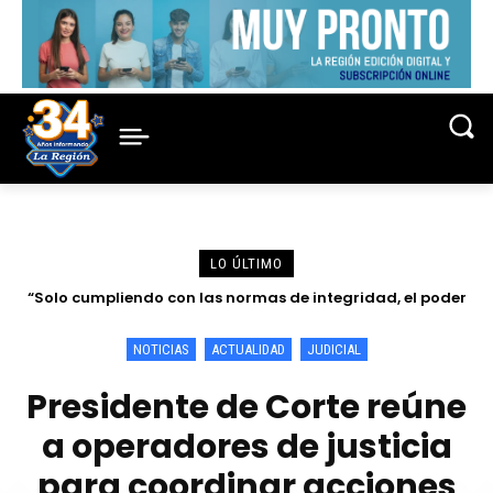
LO ÚLTIMO
“Solo cumpliendo con las normas de integridad, el poder
Discurso por el Día del Juez y la Jueza del Dr. Reynaldo
judicial puede ser un actor fuerte para la eficacia de los
Elías Cajamarca Porras
esfuerzos de anticorrupción en...
NOTICIAS
ACTUALIDAD
JUDICIAL
Presidente de Corte reúne
a operadores de justicia
para coordinar acciones