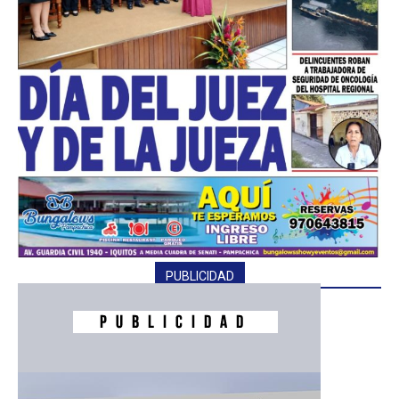
━ Planes
PUBLICIDAD