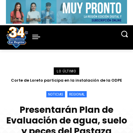
LO ÚLTIMO
Corte de Loreto participa en la instalación de la ODPE
Presidente del directorio de Electro Oriente supervisa en
Contamana acciones para fortalecer la confiabilidad del
Maynas y sorteo de miembros de mesa para las
Elecciones 2026
servicio eléctrico
NOTICIAS
REGIONAL
Presentarán Plan de
Evaluación de agua, suelo
y peces del Pastaza