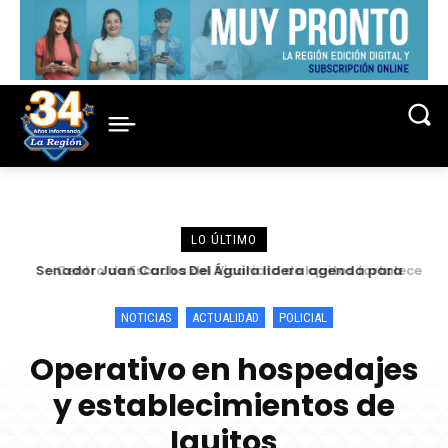
LO ÚLTIMO
Centro de Escucha del Vicariato de Iquitos fortalece
atención y prevención frente a casos de abuso
NOTICIAS
ACTUALIDAD
POLICIAL
Operativo en hospedajes
y establecimientos de
Iquitos