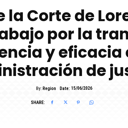
la Corte de Lore
abajo por la tra
iencia y eficacia 
nistración de jus
By:
Region
Date:
15/06/2026
SHARE: