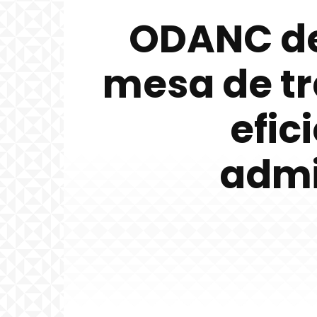
ODANC de 
mesa de tr
efic
admi