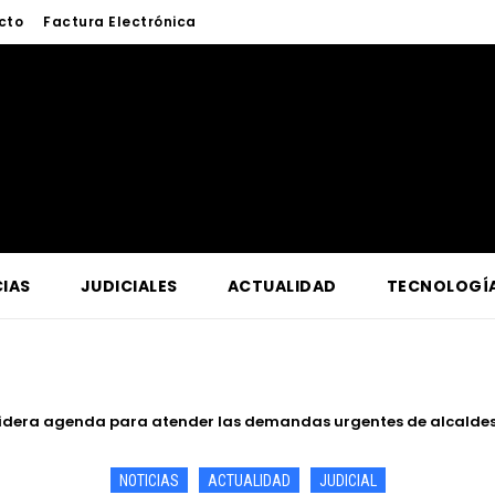
cto
Factura Electrónica
IAS
JUDICIALES
ACTUALIDAD
TECNOLOGÍ
de Iquitos fortalece atención y prevención frente a casos de abu
NOTICIAS
ACTUALIDAD
JUDICIAL