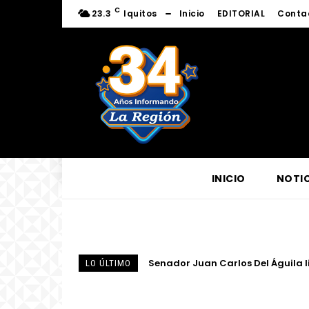
C
23.3
Iquitos
Inicio
EDITORIAL
Conta
INICIO
NOTIC
Centro de Escucha del Vicariato 
LO ÚLTIMO