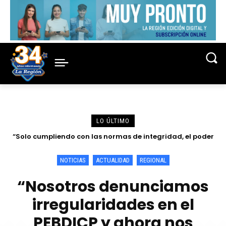
LO ÚLTIMO
“Solo cumpliendo con las normas de integridad, el poder
Discurso por el Día del Juez y la Jueza del Dr. Reynaldo
judicial puede ser un actor fuerte para la eficacia de los
Elías Cajamarca Porras
esfuerzos de anticorrupción en...
NOTICIAS
ACTUALIDAD
REGIONAL
“Nosotros denunciamos
irregularidades en el
PEBDICP y ahora nos