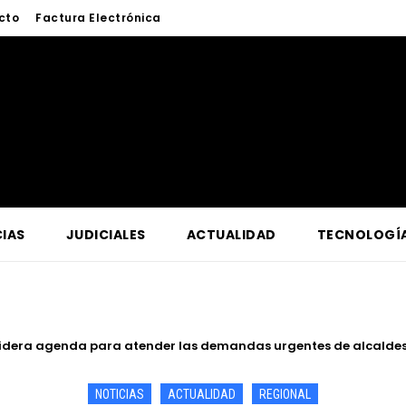
cto
Factura Electrónica
IAS
JUDICIALES
ACTUALIDAD
TECNOLOGÍ
de Iquitos fortalece atención y prevención frente a casos de abu
NOTICIAS
ACTUALIDAD
REGIONAL