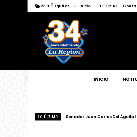
C
23.3
Iquitos
Inicio
EDITORIAL
Conta
INICIO
NOTIC
Centro de Escucha del Vicariato 
LO ÚLTIMO