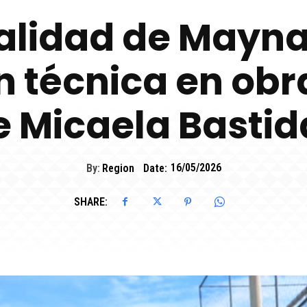
alidad de Maynas
ón técnica en obr
e Micaela Bastid
By:
Region
Date:
16/05/2026
SHARE: