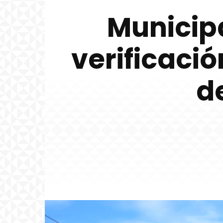
Municip
verificaci
d