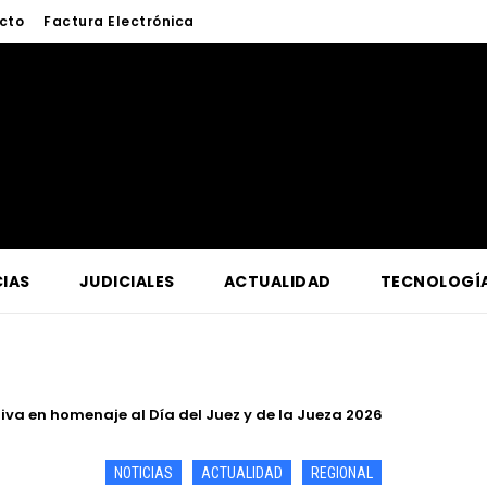
cto
Factura Electrónica
IAS
JUDICIALES
ACTUALIDAD
TECNOLOGÍ
a lucha contra la criminalidad en conferencia magistral organi
NOTICIAS
ACTUALIDAD
REGIONAL