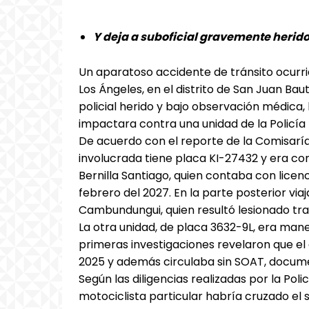
Y deja a suboficial gravemente herid
Un aparatoso accidente de tránsito ocurri
Los Ángeles, en el distrito de San Juan Bau
policial herido y bajo observación médica,
impactara contra una unidad de la Policía 
De acuerdo con el reporte de la Comisaría 
involucrada tiene placa KI-27432 y era con
Bernilla Santiago, quien contaba con licen
febrero del 2027. En la parte posterior via
Cambundungui, quien resultó lesionado tra
La otra unidad, de placa 3632-9L, era man
primeras investigaciones revelaron que el 
2025 y además circulaba sin SOAT, documen
Según las diligencias realizadas por la Poli
motociclista particular habría cruzado el