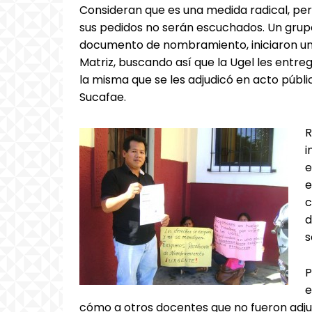
Consideran que es una medida radical, pe
sus pedidos no serán escuchados. Un grup
documento de nombramiento, iniciaron una 
Matriz, buscando así que la Ugel les entre
la misma que se les adjudicó en acto públi
Sucafae.
R
i
e
e
c
d
s
P
e
cómo a otros docentes que no fueron adj