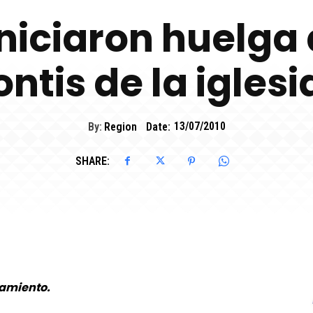
iniciaron huelga
ontis de la igles
By:
Region
Date:
13/07/2010
SHARE:
ramiento.