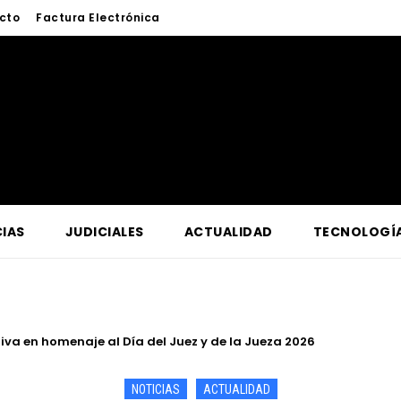
cto
Factura Electrónica
IAS
JUDICIALES
ACTUALIDAD
TECNOLOGÍ
a en homenaje al Día del Juez y de la Jueza 2026
a lucha contra la criminalidad en conferencia magistral organi
NOTICIAS
ACTUALIDAD