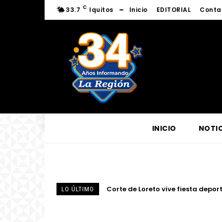
C
33.7
Iquitos
Inicio
EDITORIAL
Conta
INICIO
NOTIC
Corte de Loreto vive fiesta deportiv
Fortalecen conocimientos sobre l
LO ÚLTIMO