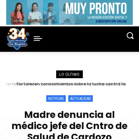
LO ÚLTIMO
Fortalecen conocimientos sobre la lucha contra la
criminalidad en conferencia magistral organizada por la
Corte de Loreto
NOTICIAS
ACTUALIDAD
Madre denuncia al
médico jefe del Cntro de
Salud de Cardozo