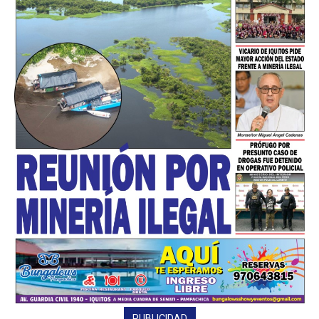
━ Planes
PUBLICIDAD