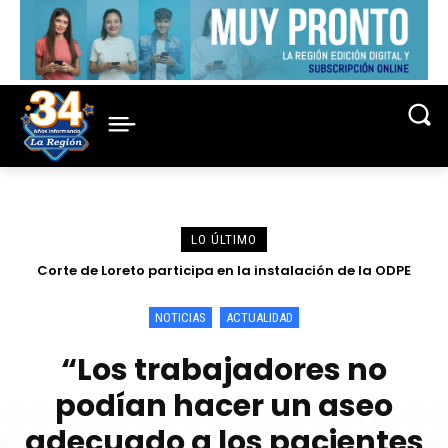
LO ÚLTIMO
Corte de Loreto participa en la instalación de la ODPE
Presidente del directorio de Electro Oriente supervisa en
Contamana acciones para fortalecer la confiabilidad del
Maynas y sorteo de miembros de mesa para las
Elecciones 2026
servicio eléctrico
NOTICIAS
ACTUALIDAD
“Los trabajadores no
podían hacer un aseo
adecuado a los pacientes