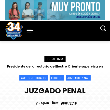
LO ÚLTIMO
Presidente del directorio de Electro Oriente supervisa en
Contamana acciones para fortalecer la confiabilidad del
servicio eléctrico
AVISOS JUDICIALES
EDICTOS
JUZGADO PENAL
JUZGADO PENAL
Date:
By:
Region
28/04/2019