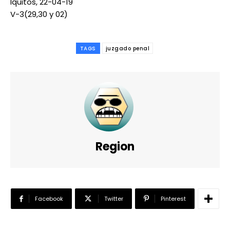
━ Planes
Iquitos, 22-04-19
V-3(29,30 y 02)
TAGS
juzgado penal
Region
Facebook
Twitter
Pinterest