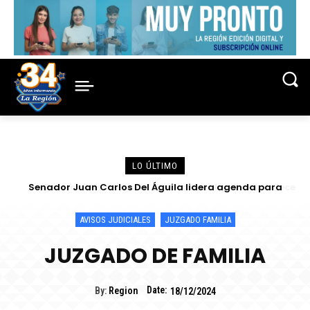
LO ÚLTIMO
Senador Juan Carlos Del Águila lidera agenda para
Centro de Escucha del Vicariato de Iquitos fortalece
atender las demandas urgentes de alcaldes
atención y prevención frente a casos de abuso
AVISOS JUDICIALES
JUZGADO FAMILIA
JUZGADO DE FAMILIA
Date:
By:
Region
18/12/2024