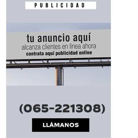
━ Planes