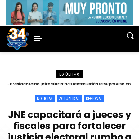
LO ÚLTIMO
Presidente del directorio de Electro Oriente supervisa en
Contamana acciones para fortalecer la confiabilidad del
servicio eléctrico
NOTICIAS
ACTUALIDAD
REGIONAL
JNE capacitará a jueces y
fiscales para fortalecer
justicia electoral rumbo a