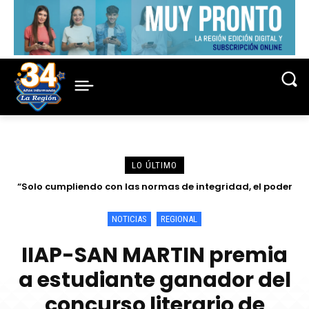
LO ÚLTIMO
“Solo cumpliendo con las normas de integridad, el poder
Discurso por el Día del Juez y la Jueza del Dr. Reynaldo
judicial puede ser un actor fuerte para la eficacia de los
Elías Cajamarca Porras
esfuerzos de anticorrupción en...
NOTICIAS
REGIONAL
IIAP-SAN MARTIN premia
a estudiante ganador del
concurso literario de