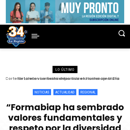
LO ÚLTIMO
Fortalecen conocimientos sobre la lucha contra la
criminalidad en conferencia magistral organizada por la
Corte de Loreto
NOTICIAS
ACTUALIDAD
REGIONAL
“Formabiap ha sembrado
valores fundamentales y
respeto por la diversidad