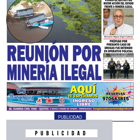
━ Planes
PUBLICIDAD