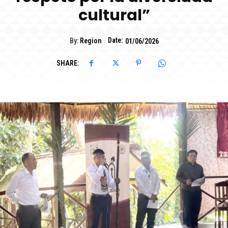
cultural”
Date:
By:
Region
01/06/2026
SHARE: