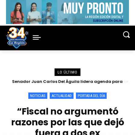
LO ÚLTIMO
Senador Juan Carlos Del Águila lidera agenda para
Centro de Escucha del Vicariato de Iquitos fortalece
atender las demandas urgentes de alcaldes
atención y prevención frente a casos de abuso
NOTICIAS
ACTUALIDAD
PORTADA DEL DÍA
“Fiscal no argumentó
razones por las que dejó
fuera a dos ex