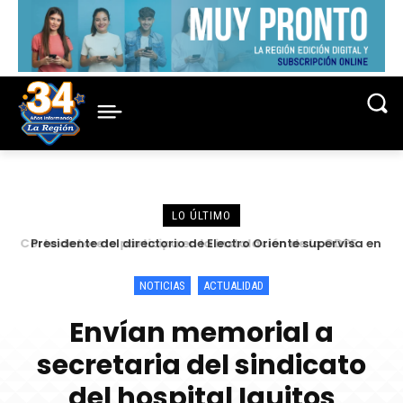
LO ÚLTIMO
Presidente del directorio de Electro Oriente supervisa en
Contamana acciones para fortalecer la confiabilidad del
servicio eléctrico
NOTICIAS
ACTUALIDAD
Envían memorial a
secretaria del sindicato
del hospital Iquitos