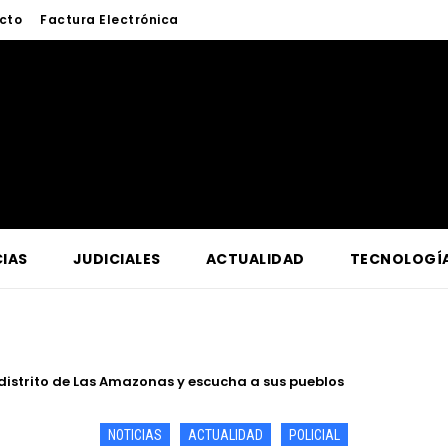
cto
Factura Electrónica
IAS
JUDICIALES
ACTUALIDAD
TECNOLOGÍ
istrito de Las Amazonas y escucha a sus pueblos
va para acercar al público a la investigación científica en la A
NOTICIAS
ACTUALIDAD
POLICIAL