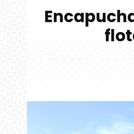
Encapucha
flo