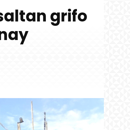
ltan grifo
anay