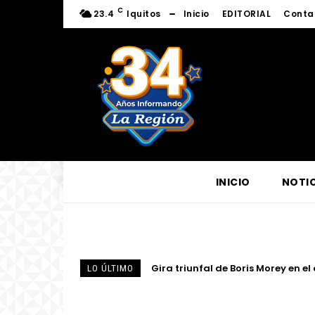
C
23.4
Iquitos
Inicio
EDITORIAL
Conta
INICIO
NOTIC
Gira triunfal de Boris Morey en el d
IIAP presenta experiencia inmersi
LO ÚLTIMO