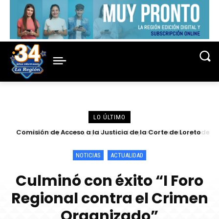
LO ÚLTIMO
“Si el Nanay muere, Iquitos no sólo perderá un río, perderá
una parte esencial de su futuro”
NOTICIAS
ACTUALIDAD
Culminó con éxito “I Foro
Regional contra el Crimen
Organizado”