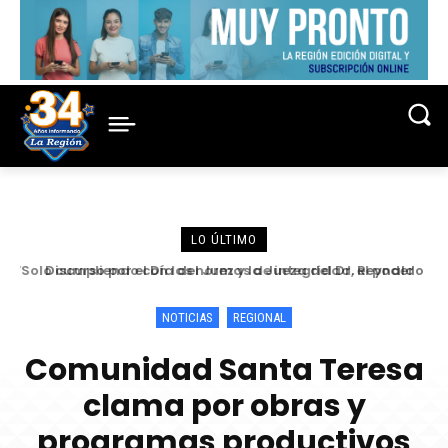
LO ÚLTIMO
“Solo cumpliendo con las normas de integridad, el poder
Discurso por el Día del Juez y la Jueza del Dr. Reynaldo
judicial puede ser un actor fuerte para la eficacia de los
Elías Cajamarca Porras
esfuerzos de anticorrupción en...
NOTICIAS
REGIONAL
Comunidad Santa Teresa
clama por obras y
programas productivos