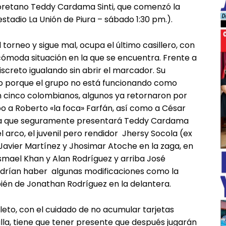
l loretano Teddy Cardama Sinti, que comenzó la
(estadio La Unión de Piura – sábado 1:30 pm.).
torneo y sigue mal, ocupa el último casillero, con
cómoda situación en la que se encuentra. Frente a
screto igualando sin abrir el marcador. Su
o porque el grupo no está funcionando como
on cinco colombianos, algunos ya retornaron por
ipo a Roberto «la foca» Farfán, así como a César
na que seguramente presentará Teddy Cardama
arco, el juvenil pero rendidor Jhersy Socola (ex
– Javier Martínez y Jhosimar Atoche en la zaga, en
 Ismael Khan y Alan Rodríguez y arriba José
odrían haber algunas modificaciones como la
ién de Jonathan Rodríguez en la delantera.
leto, con el cuidado de no acumular tarjetas
illa, tiene que tener presente que después jugarán