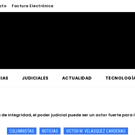
cto
Factura Electrónica
IAS
JUDICIALES
ACTUALIDAD
TECNOLOGÍ
ntegridad, el poder judicial puede ser un actor fuerte para la e
 Jueza del Dr. Reynaldo Elías Cajamarca Porras
COLUMNISTAS
NOTICIAS
VICTOR M. VELASQUEZ CARDENAS