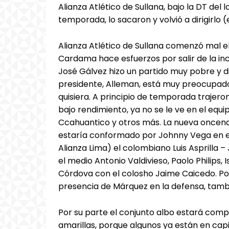
Alianza Atlético de Sullana, bajo la DT de
temporada, lo sacaron y volvió a dirigirlo 
Alianza Atlético de Sullana comenzó mal el 
Cardama hace esfuerzos por salir de la in
José Gálvez hizo un partido muy pobre y di
presidente, Alleman, está muy preocupad
quisiera. A principio de temporada trajer
bajo rendimiento, ya no se le ve en el equ
Ccahuantico y otros más. La nueva once
estaría conformado por Johnny Vega en el 
Alianza Lima) el colombiano Luis Asprilla 
el medio Antonio Valdivieso, Paolo Philips,
Córdova con el colosho Jaime Caicedo. P
presencia de Márquez en la defensa, tamb
Por su parte el conjunto albo estará comp
amarillas, porque algunos ya están en cap