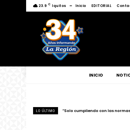
C
23.9
Iquitos
Inicio
EDITORIAL
Conta
INICIO
NOTIC
“Solo cumpliendo con las normas de i
Discurso por el Día del Juez y la
LO ÚLTIMO
anticorrupción en...