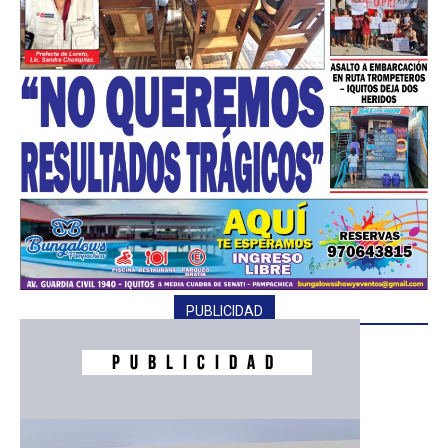
━ Planes
PUBLICIDAD