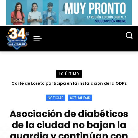
LO ÚLTIMO
Corte de Loreto participa en la instalación de la ODPE
Presidente del directorio de Electro Oriente supervisa en
Contamana acciones para fortalecer la confiabilidad del
Maynas y sorteo de miembros de mesa para las
Elecciones 2026
servicio eléctrico
NOTICIAS
ACTUALIDAD
Asociación de diabéticos
de la ciudad no bajan la
guardia y continúan con