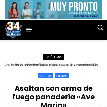
LO ÚLTIMO
Fortalecen conocimientos sobre la lucha contra la
criminalidad en conferencia magistral organizada por la
Corte de Loreto
NOTICIAS
POLICIAL
Asaltan con arma de
fuego panadería «Ave
María»