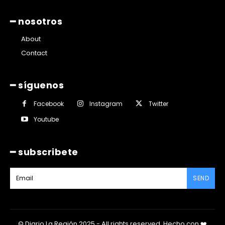
━ nosotros
About
Contact
━ síguenos
Facebook
Instagram
Twitter
Youtube
━ subscribete
SEND
© Diario La Región 2025 - All rights reserved.
Hecho con
❤️