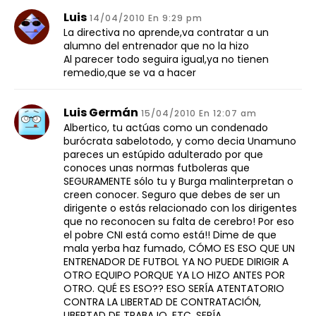
Luis
14/04/2010 En 9:29 pm
La directiva no aprende,va contratar a un
alumno del entrenador que no la hizo
Al parecer todo seguira igual,ya no tienen
remedio,que se va a hacer
Luis Germán
15/04/2010 En 12:07 am
Albertico, tu actúas como un condenado
burócrata sabelotodo, y como decia Unamuno
pareces un estúpido adulterado por que
conoces unas normas futboleras que
SEGURAMENTE sólo tu y Burga malinterpretan o
creen conocer. Seguro que debes de ser un
dirigente o estás relacionado con los dirigentes
que no reconocen su falta de cerebro! Por eso
el pobre CNI está como está!! Dime de que
mala yerba haz fumado, CÓMO ES ESO QUE UN
ENTRENADOR DE FUTBOL YA NO PUEDE DIRIGIR A
OTRO EQUIPO PORQUE YA LO HIZO ANTES POR
OTRO. QUÉ ES ESO?? ESO SERÍA ATENTATORIO
CONTRA LA LIBERTAD DE CONTRATACIÓN,
LIBERTAD DE TRABAJO, ETC. SERÍA